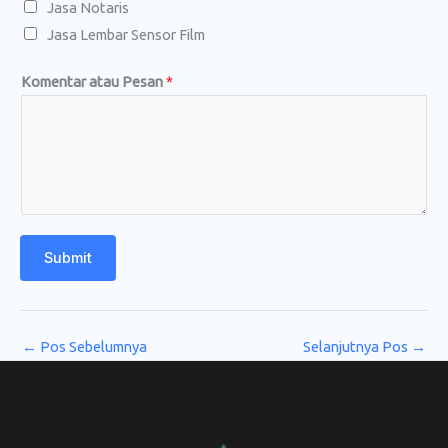
Jasa Notaris
l
Jasa Lembar Sensor Film
N
a
Komentar atau Pesan
*
m
a
Submit
←
Pos Sebelumnya
Selanjutnya Pos
→
CV. Amanah Rukun Barokah