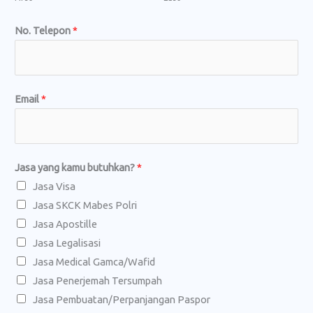
No. Telepon
*
K
Email
*
o
m
e
Jasa yang kamu butuhkan?
*
n
Jasa Visa
t
Jasa SKCK Mabes Polri
a
Jasa Apostille
r
Jasa Legalisasi
E
Jasa Medical Gamca/Wafid
m
Jasa Penerjemah Tersumpah
a
Jasa Pembuatan/Perpanjangan Paspor
i