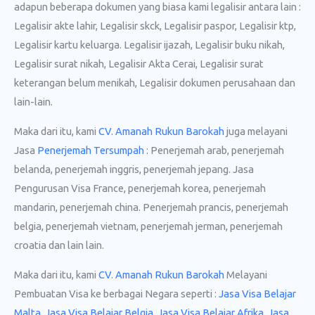
adapun beberapa dokumen yang biasa kami legalisir antara lain :
Legalisir akte lahir, Legalisir skck, Legalisir paspor, Legalisir ktp,
Legalisir kartu keluarga. Legalisir ijazah, Legalisir buku nikah,
Legalisir surat nikah, Legalisir Akta Cerai, Legalisir surat
keterangan belum menikah, Legalisir dokumen perusahaan dan
lain-lain.
Maka dari itu, kami
CV. Amanah Rukun Barokah
juga melayani
Jasa
Penerjemah Tersumpah
: Penerjemah arab, penerjemah
belanda, penerjemah inggris, penerjemah jepang. Jasa
Pengurusan Visa France, penerjemah korea, penerjemah
mandarin, penerjemah china. Penerjemah prancis, penerjemah
belgia, penerjemah vietnam, penerjemah jerman, penerjemah
croatia dan lain lain.
Maka dari itu, kami
CV. Amanah Rukun Barokah
Melayani
Pembuatan Visa ke berbagai Negara seperti :
Jasa Visa Belajar
Malta
,
Jasa Visa Belajar Belgia
,
Jasa Visa Belajar Afrika
,
Jasa