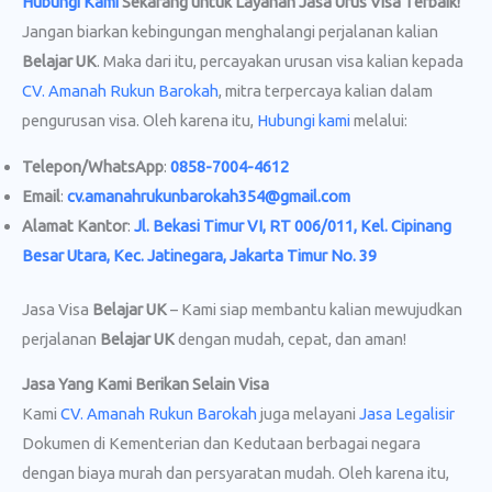
Hubungi Kami
Sekarang untuk Layanan Jasa Urus Visa
Terbaik!
Jangan biarkan kebingungan menghalangi perjalanan kalian
Belajar UK
. Maka dari itu, percayakan urusan visa kalian kepada
CV. Amanah Rukun Barokah
, mitra terpercaya kalian dalam
pengurusan visa. Oleh karena itu,
Hubungi kami
melalui:
Telepon/WhatsApp
:
0858-7004-4612
Email
:
cv.amanahrukunbarokah354@gmail.com
Alamat Kantor
:
Jl. Bekasi Timur VI, RT 006/011, Kel. Cipinang
Besar Utara, Kec. Jatinegara, Jakarta Timur No. 39
Jasa Visa
Belajar UK
– Kami siap membantu kalian mewujudkan
perjalanan
Belajar UK
dengan mudah, cepat, dan aman!
Jasa Yang Kami Berikan Selain Visa
Kami
CV. Amanah Rukun Barokah
juga melayani
Jasa Legalisir
Dokumen di Kementerian dan Kedutaan berbagai negara
dengan biaya murah dan persyaratan mudah. Oleh karena itu,