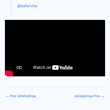
@pakarvisa
←
Pos Sebelumnya
Selanjutnya Pos
→