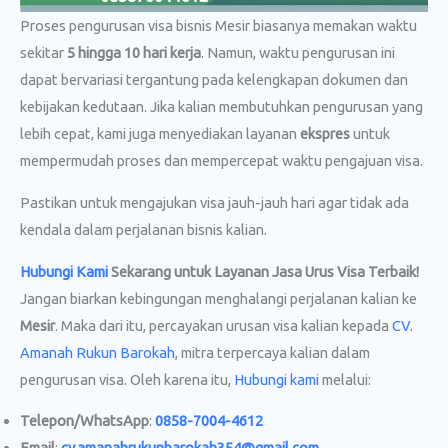
Proses pengurusan visa bisnis Mesir biasanya memakan waktu
sekitar
5 hingga 10 hari kerja
. Namun, waktu pengurusan ini
dapat bervariasi tergantung pada kelengkapan dokumen dan
kebijakan kedutaan. Jika kalian membutuhkan pengurusan yang
lebih cepat, kami juga menyediakan layanan
ekspres
untuk
mempermudah proses dan mempercepat waktu pengajuan visa.
Pastikan untuk mengajukan visa jauh-jauh hari agar tidak ada
kendala dalam perjalanan bisnis kalian.
Hubungi Kami
Sekarang untuk Layanan Jasa Urus Visa
Terbaik!
Jangan biarkan kebingungan menghalangi perjalanan kalian ke
Mesir
. Maka dari itu, percayakan urusan visa kalian kepada
CV.
Amanah Rukun Barokah
, mitra terpercaya kalian dalam
pengurusan visa. Oleh karena itu,
Hubungi kami
melalui:
Telepon/WhatsApp
:
0858-7004-4612
Email
:
cv.amanahrukunbarokah354@gmail.com