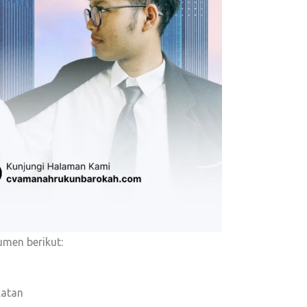
umen berikut:
katan