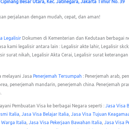
. Cipinang Besar Utara, Kec. Jatinegara, Jakarta Timur No. 39
kan perjalanan dengan mudah, cepat, dan aman!
a Legalisir
Dokumen di Kementerian dan Kedutaan berbagai n
mi legalisir antara lain : Legalisir akte lahir, Legalisir skck, 
alisir surat nikah, Legalisir Akta Cerai, Legalisir surat keter
a melayani Jasa
Penerjemah Tersumpah
: Penerjemah arab, pe
orea, penerjemah mandarin, penerjemah china. Penerjemah pran
.
yani Pembuatan Visa ke berbagai Negara seperti :
Jasa Visa Bi
smi Italia
,
Jasa Visa Belajar Italia
,
Jasa Visa Tujuan Keagamaan
 Warga Italia
,
Jasa Visa Pekerjaan Bawahan Italia
,
Jasa Visa P