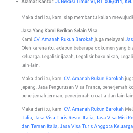
Alamat Kantor
:
Jl. Bekasi Timur VI, RT 006/011, Kel
Maka dari itu, kami siap membantu kalian mewujud
Jasa Yang Kami Berikan Selain Visa
Kami
CV. Amanah Rukun Barokah
juga melayani
Jas
Oleh karena itu, adapun beberapa dokumen yang biasa ka
keluarga. Legalisir ijazah, Legalisir buku nikah, Leg
lain-lain.
Maka dari itu, kami
CV. Amanah Rukun Barokah
jug
jepang. Jasa Pengurusan Visa France, penerjemah k
penerjemah jerman, penerjemah croatia dan lain lain
Maka dari itu, kami
CV. Amanah Rukun Barokah
Mela
Italia
,
Jasa Visa Turis Resmi Italia
,
Jasa Visa Misi Re
dan Teman italia
,
Jasa Visa Turis Anggota Keluarga