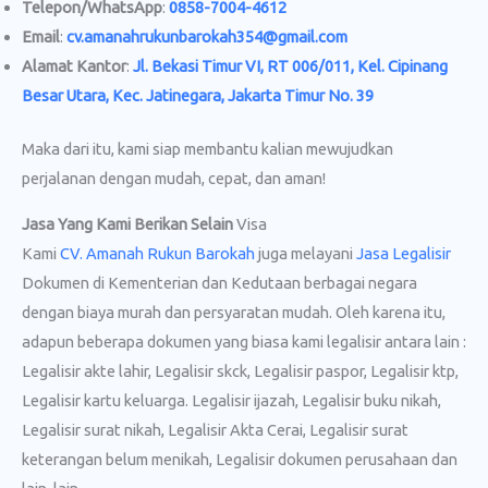
Telepon/WhatsApp
:
0858-7004-4612
Email
:
cv.amanahrukunbarokah354@gmail.com
Alamat Kantor
:
Jl. Bekasi Timur VI, RT 006/011, Kel. Cipinang
Besar Utara, Kec. Jatinegara, Jakarta Timur No. 39
Maka dari itu, kami siap membantu kalian mewujudkan
perjalanan dengan mudah, cepat, dan aman!
Jasa Yang Kami Berikan Selain
Visa
Kami
CV. Amanah Rukun Barokah
juga melayani
Jasa Legalisir
Dokumen di Kementerian dan Kedutaan berbagai negara
dengan biaya murah dan persyaratan mudah. Oleh karena itu,
adapun beberapa dokumen yang biasa kami legalisir antara lain :
Legalisir akte lahir, Legalisir skck, Legalisir paspor, Legalisir ktp,
Legalisir kartu keluarga. Legalisir ijazah, Legalisir buku nikah,
Legalisir surat nikah, Legalisir Akta Cerai, Legalisir surat
keterangan belum menikah, Legalisir dokumen perusahaan dan