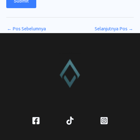
Submit
←
Pos Sebelumnya
Selanjutnya Pos
→
CV. Amanah Rukun Barokah