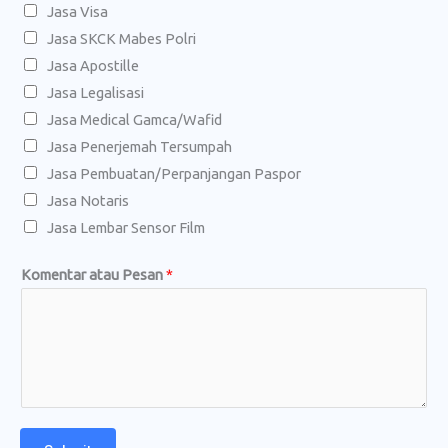
t
Jasa Visa
a
Jasa SKCK Mabes Polri
u
Jasa Apostille
P
Jasa Legalisasi
e
Jasa Medical Gamca/Wafid
s
Jasa Penerjemah Tersumpah
a
Jasa Pembuatan/Perpanjangan Paspor
n
Jasa Notaris
P
Jasa Lembar Sensor Film
e
s
Komentar atau Pesan
*
a
n