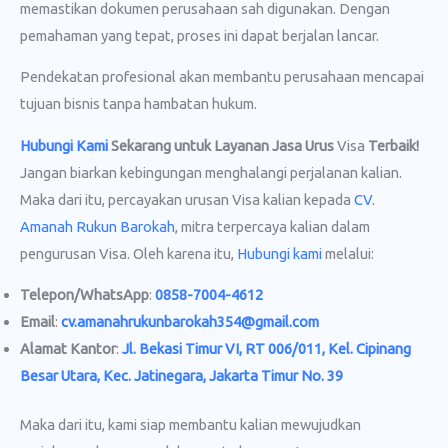
memastikan dokumen perusahaan sah digunakan. Dengan
pemahaman yang tepat, proses ini dapat berjalan lancar.
Pendekatan profesional akan membantu perusahaan mencapai
tujuan bisnis tanpa hambatan hukum.
Hubungi Kami
Sekarang untuk Layanan Jasa Urus
Visa
Terbaik!
Jangan biarkan kebingungan menghalangi perjalanan kalian.
Maka dari itu, percayakan urusan Visa kalian kepada
CV.
Amanah Rukun Barokah
, mitra terpercaya kalian dalam
pengurusan Visa. Oleh karena itu,
Hubungi kami
melalui:
Telepon/WhatsApp
:
0858-7004-4612
Email
:
cv.amanahrukunbarokah354@gmail.com
Alamat Kantor
:
Jl. Bekasi Timur VI, RT 006/011, Kel. Cipinang
Besar Utara, Kec. Jatinegara, Jakarta Timur No. 39
Maka dari itu, kami siap membantu kalian mewujudkan