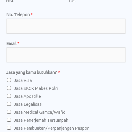
First
Last
No. Telepon
*
L
Email
*
e
n
g
Jasa yang kamu butuhkan?
*
k
Jasa Visa
a
Jasa SKCK Mabes Polri
p
Jasa Apostille
L
Jasa Legalisasi
e
Jasa Medical Gamca/Wafid
n
Jasa Penerjemah Tersumpah
g
Jasa Pembuatan/Perpanjangan Paspor
k