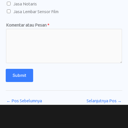
Jasa Notaris
a
Jasa Lembar Sensor Film
p
*
Komentar atau Pesan
*
Submit
←
Pos Sebelumnya
Selanjutnya Pos
→
CV. Amanah Rukun Barokah