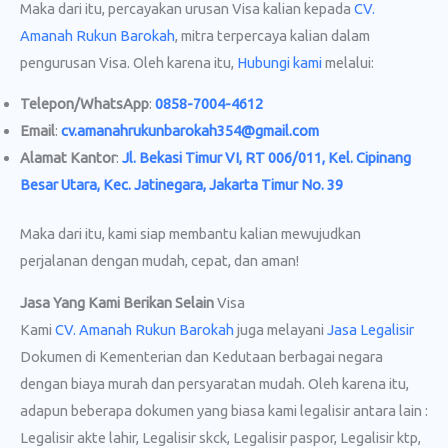
Maka dari itu, percayakan urusan Visa kalian kepada
CV.
Amanah Rukun Barokah
, mitra terpercaya kalian dalam
pengurusan Visa. Oleh karena itu,
Hubungi kami
melalui:
Telepon/WhatsApp
:
0858-7004-4612
Email
:
cv.amanahrukunbarokah354@gmail.com
Alamat Kantor
:
Jl. Bekasi Timur VI, RT 006/011, Kel. Cipinang
Besar Utara, Kec. Jatinegara, Jakarta Timur No. 39
Maka dari itu, kami siap membantu kalian mewujudkan
perjalanan dengan mudah, cepat, dan aman!
Jasa Yang Kami Berikan Selain
Visa
Kami
CV. Amanah Rukun Barokah
juga melayani
Jasa Legalisir
Dokumen di Kementerian dan Kedutaan berbagai negara
dengan biaya murah dan persyaratan mudah. Oleh karena itu,
adapun beberapa dokumen yang biasa kami legalisir antara lain :
Legalisir akte lahir, Legalisir skck, Legalisir paspor, Legalisir ktp,