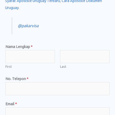
Syarat Apostille Uruguay Terbaru
,
Cara Apostille Dokumen
Uruguay
.
@pakarvisa
b
Nama Lengkap
*
u
t
u
First
Last
h
No. Telepon
*
k
a
n
?
Email
*
*
*