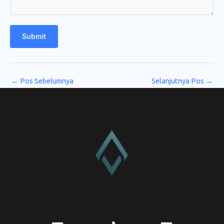
Submit
←
Pos Sebelumnya
Selanjutnya Pos
→
CV. Amanah Rukun Barokah