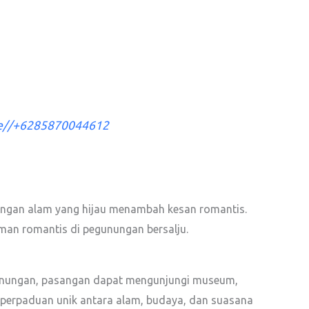
me//+6285870044612
angan alam yang hijau menambah kesan romantis.
an romantis di pegunungan bersalju.
gunungan, pasangan dapat mengunjungi museum,
 perpaduan unik antara alam, budaya, dan suasana