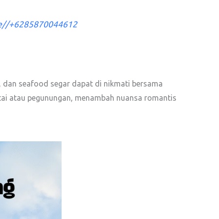
me//+6285870044612
h, dan seafood segar dapat di nikmati bersama
ntai atau pegunungan, menambah nuansa romantis