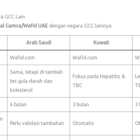
a GCC Lain
al Gamca/Wafid UAE
dengan negara GCC lainnya:
Arab Saudi
Kuwait
Wafid.com
Wafid.com
W
Sama, tetapi di tambah
Fokus pada Hepatitis &
Le
tes gula darah dan
TBC
T
kolesterol
6 bulan
3 bulan
3 
em
Perlu validasi tambahan
Otomatis
O