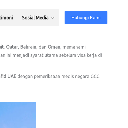
Hubungi Kami
timoni
Sosial Media
it
,
Qatar
,
Bahrain
, dan
Oman
, memahami
n ini menjadi syarat utama sebelum visa kerja di
fid UAE
dengan pemeriksaan medis negara GCC