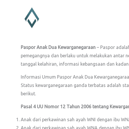
Lewati
ke
konten
Paspor Anak Dua Kewarganegaraan
– Paspor adalah
pemegangnya dan berlaku untuk melakukan antar ne
tanggal kelahiran, informasi kebangsaan dan kadang
Informasi Umum Paspor Anak Dua Kewarganegara
Status kewarganegaraan ganda terbatas adalah stat
berikut.
Pasal 4 UU Nomor 12 Tahun 2006 tentang Kewarga
Anak dari perkawinan sah ayah WNI dengan ibu WN
Anak dari perkawinan sah ayah WNA dengan ibu WN