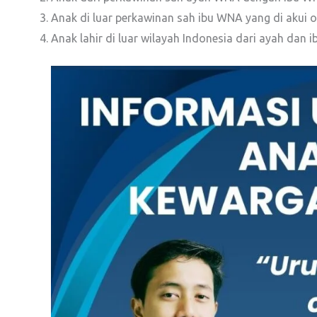
Anak di luar perkawinan sah ibu WNA yang di akui 
Anak lahir di luar wilayah Indonesia dari ayah da