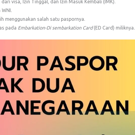
ari visa, Izin Tinggal, dan Izin Masuk Kembali (IMK).
 WNI.
lih menggunakan salah satu paspornya.
tas pada
Embarkation-Di sembarkation Card
(ED Card) miliknya.