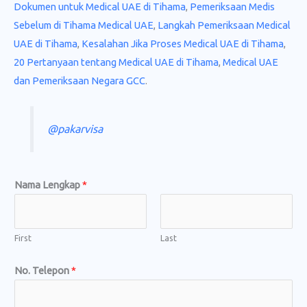
Dokumen untuk Medical UAE di Tihama
,
Pemeriksaan Medis
Sebelum di Tihama Medical UAE
,
Langkah Pemeriksaan Medical
UAE di Tihama
,
Kesalahan Jika Proses Medical UAE di Tihama
,
20 Pertanyaan tentang Medical UAE di Tihama
,
Medical UAE
dan Pemeriksaan Negara GCC
.
@pakarvisa
J
Nama Lengkap
*
a
s
a
First
Last
L
No. Telepon
*
e
n