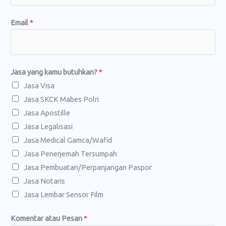
g
k
Email
*
a
p
N
a
Jasa yang kamu butuhkan?
*
m
Jasa Visa
a
Jasa SKCK Mabes Polri
Jasa Apostille
Jasa Legalisasi
Jasa Medical Gamca/Wafid
Jasa Penerjemah Tersumpah
Jasa Pembuatan/Perpanjangan Paspor
Jasa Notaris
Jasa Lembar Sensor Film
Komentar atau Pesan
*