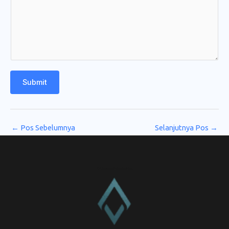
Submit
←
Pos Sebelumnya
Selanjutnya Pos
→
CV. Amanah Rukun Barokah