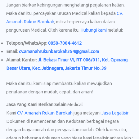
Jangan biarkan kebingungan menghalangi perjalanan kalian.
Maka dari itu, percayakan urusan Medical kalian kepada
CV.
Amanah Rukun Barokah
, mitra terpercaya kalian dalam
pengurusan Medical. Oleh karena itu,
Hubungi kami
melalui:
Telepon/WhatsApp
:
0858-7004-4612
Email
:
cv.amanahrukunbarokah354@gmail.com
Alamat Kantor
:
Jl. Bekasi Timur VI, RT 006/011, Kel. Cipinang
Besar Utara, Kec. Jatinegara, Jakarta Timur No. 39
Maka dari itu, kami siap membantu kalian mewujudkan
perjalanan dengan mudah, cepat, dan aman!
Jasa Yang Kami Berikan Selain
Medical
Kami
CV. Amanah Rukun Barokah
juga melayani
Jasa Legalisir
Dokumen di Kementerian dan Kedutaan berbagai negara
dengan biaya murah dan persyaratan mudah. Oleh karena itu,
adapun beberapa dokumen yang biasa kami legalisir antara lain :