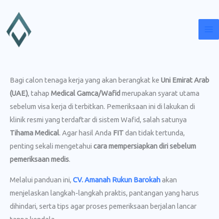
Lewati
ke
konten
Bagi calon tenaga kerja yang akan berangkat ke
Uni Emirat Arab
(UAE)
, tahap
Medical Gamca/Wafid
merupakan syarat utama
sebelum visa kerja di terbitkan. Pemeriksaan ini di lakukan di
klinik resmi yang terdaftar di sistem Wafid, salah satunya
Tihama Medical
. Agar hasil Anda
FIT
dan tidak tertunda,
penting sekali mengetahui
cara mempersiapkan diri sebelum
pemeriksaan medis
.
Melalui panduan ini,
CV. Amanah Rukun Barokah
akan
menjelaskan langkah-langkah praktis, pantangan yang harus
dihindari, serta tips agar proses pemeriksaan berjalan lancar