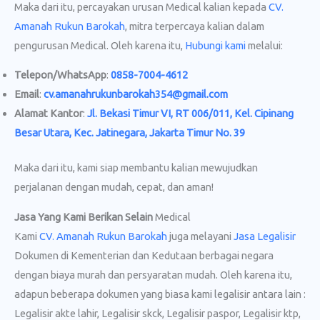
Maka dari itu, percayakan urusan Medical kalian kepada
CV.
Amanah Rukun Barokah
, mitra terpercaya kalian dalam
pengurusan Medical. Oleh karena itu,
Hubungi kami
melalui:
Telepon/WhatsApp
:
0858-7004-4612
Email
:
cv.amanahrukunbarokah354@gmail.com
Alamat Kantor
:
Jl. Bekasi Timur VI, RT 006/011, Kel. Cipinang
Besar Utara, Kec. Jatinegara, Jakarta Timur No. 39
Maka dari itu, kami siap membantu kalian mewujudkan
perjalanan dengan mudah, cepat, dan aman!
Jasa Yang Kami Berikan Selain
Medical
Kami
CV. Amanah Rukun Barokah
juga melayani
Jasa Legalisir
Dokumen di Kementerian dan Kedutaan berbagai negara
dengan biaya murah dan persyaratan mudah. Oleh karena itu,
adapun beberapa dokumen yang biasa kami legalisir antara lain :
Legalisir akte lahir, Legalisir skck, Legalisir paspor, Legalisir ktp,