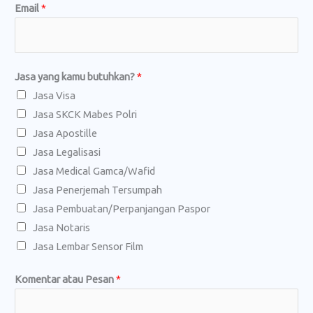
E
Email
*
m
a
i
Jasa yang kamu butuhkan?
*
l
Jasa Visa
b
Jasa SKCK Mabes Polri
u
Jasa Apostille
t
Jasa Legalisasi
u
Jasa Medical Gamca/Wafid
h
Jasa Penerjemah Tersumpah
k
Jasa Pembuatan/Perpanjangan Paspor
a
Jasa Notaris
n
Jasa Lembar Sensor Film
?
N
Komentar atau Pesan
*
o
.