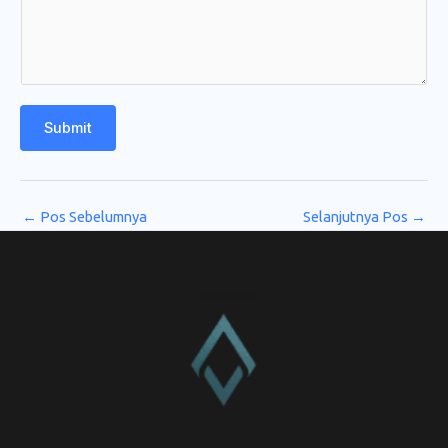
Submit
←
Pos Sebelumnya
Selanjutnya Pos
→
CV. Amanah Rukun Barokah