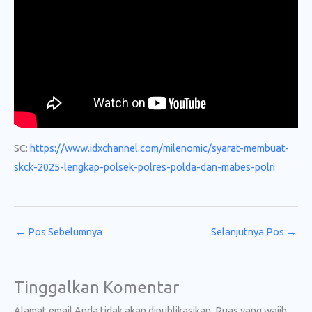
SC:
https://www.idxchannel.com/milenomic/syarat-membuat-
skck-2025-lengkap-polsek-polres-polda-dan-mabes-polri
←
Pos Sebelumnya
Selanjutnya Pos
→
Tinggalkan Komentar
Alamat email Anda tidak akan dipublikasikan.
Ruas yang wajib