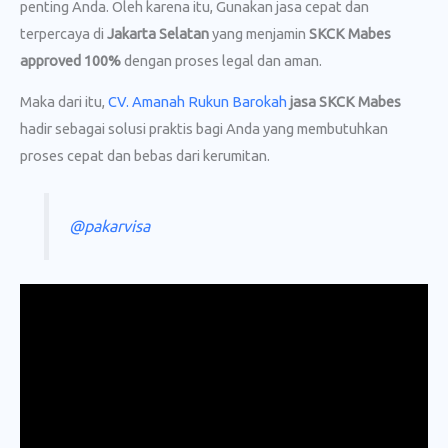
penting Anda. Oleh karena itu, Gunakan jasa cepat dan
terpercaya di
Jakarta Selatan
yang menjamin
SKCK Mabes
approved 100%
dengan proses legal dan aman.
Maka dari itu,
CV. Amanah Rukun Barokah
jasa SKCK Mabes
hadir sebagai solusi praktis bagi Anda yang membutuhkan
proses cepat dan bebas dari kerumitan.
@pakarvisa