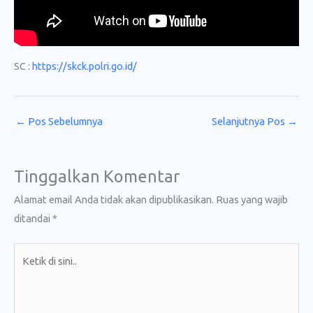
SC :
https://skck.polri.go.id/
←
Pos Sebelumnya
Selanjutnya Pos
→
Tinggalkan Komentar
Alamat email Anda tidak akan dipublikasikan.
Ruas yang wajib
ditandai
*
Ketik
di
sini..