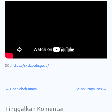
SC :
https://skck.polri.go.id/
←
Pos Sebelumnya
Selanjutnya Pos
→
Tinggalkan Komentar