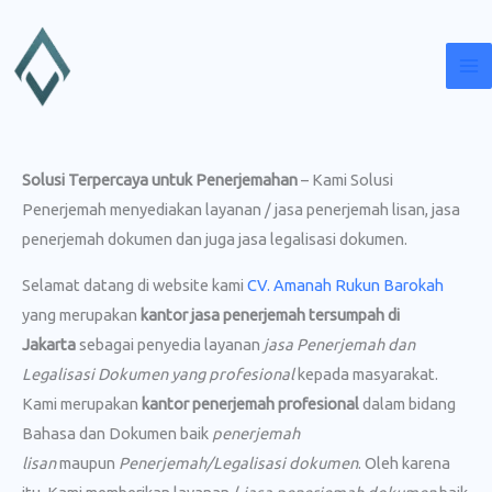
Lewati
ke
konten
Solusi Terpercaya untuk Penerjemahan
– Kami Solusi
Penerjemah menyediakan layanan / jasa penerjemah lisan, jasa
penerjemah dokumen dan juga jasa legalisasi dokumen.
Selamat datang di website kami
CV. Amanah Rukun Barokah
yang merupakan
kantor jasa penerjemah tersumpah di
Jakarta
sebagai penyedia layanan
jasa Penerjemah dan
Legalisasi Dokumen yang profesional
kepada masyarakat.
Kami merupakan
kantor penerjemah profesional
dalam bidang
Bahasa dan Dokumen baik
penerjemah
lisan
maupun
Penerjemah/Legalisasi dokumen
. Oleh karena