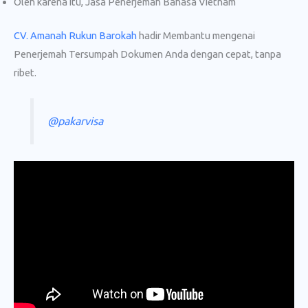
Oleh karena itu, Jasa Penerjemah Bahasa Vietnam
CV. Amanah Rukun Barokah
hadir Membantu mengenai
Penerjemah Tersumpah Dokumen Anda dengan cepat, tanpa
ribet.
@pakarvisa