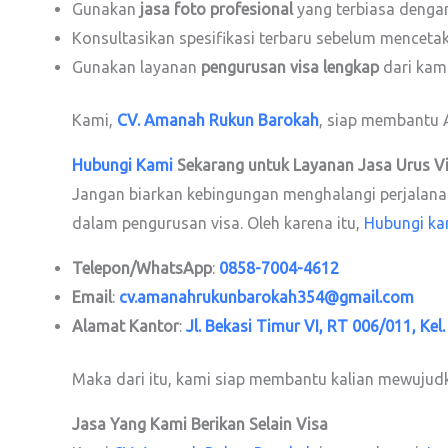
Gunakan
jasa foto profesional
yang terbiasa dengan
Konsultasikan spesifikasi terbaru sebelum menceta
Gunakan layanan
pengurusan visa lengkap
dari kami
Kami,
CV. Amanah Rukun Barokah
, siap membantu A
Hubungi Kami
Sekarang untuk Layanan Jasa Urus V
Jangan biarkan kebingungan menghalangi perjalanan 
dalam pengurusan visa. Oleh karena itu,
Hubungi ka
Telepon/WhatsApp
:
0858-7004-4612
Email
:
cv.amanahrukunbarokah354@gmail.com
Alamat Kantor
:
Jl. Bekasi Timur VI, RT 006/011, Kel
Maka dari itu, kami siap membantu kalian mewujud
Jasa Yang Kami Berikan Selain Visa