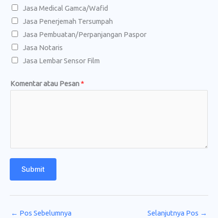
Jasa Medical Gamca/Wafid
t
Jasa Penerjemah Tersumpah
a
Jasa Pembuatan/Perpanjangan Paspor
u
Jasa Notaris
Jasa Lembar Sensor Film
Komentar atau Pesan
*
Submit
←
Pos Sebelumnya
Selanjutnya Pos
→