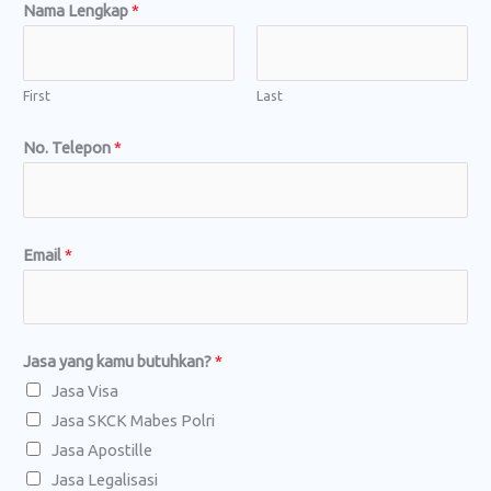
Nama Lengkap
*
First
Last
No. Telepon
*
k
Email
*
a
m
u
Jasa yang kamu butuhkan?
*
a
Jasa Visa
t
Jasa SKCK Mabes Polri
a
Jasa Apostille
u
Jasa Legalisasi
a