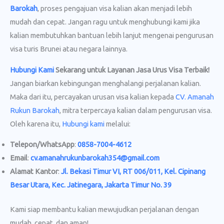
Barokah
, proses pengajuan visa kalian akan menjadi lebih
mudah dan cepat. Jangan ragu untuk menghubungi kami jika
kalian membutuhkan bantuan lebih lanjut mengenai pengurusan
visa turis Brunei atau negara lainnya.
Hubungi Kami
Sekarang untuk Layanan Jasa Urus Visa
Terbaik!
Jangan biarkan kebingungan menghalangi perjalanan kalian.
Maka dari itu, percayakan urusan visa kalian kepada
CV. Amanah
Rukun Barokah
, mitra terpercaya kalian dalam pengurusan visa.
Oleh karena itu,
Hubungi kami
melalui:
Telepon/WhatsApp
:
0858-7004-4612
Email
:
cv.amanahrukunbarokah354@gmail.com
Alamat Kantor
:
Jl. Bekasi Timur VI, RT 006/011, Kel. Cipinang
Besar Utara, Kec. Jatinegara, Jakarta Timur No. 39
Kami siap membantu kalian mewujudkan perjalanan dengan
mudah, cepat, dan aman!