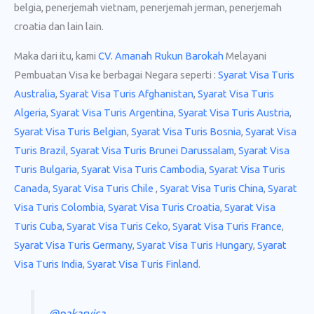
belgia, penerjemah vietnam, penerjemah jerman, penerjemah
croatia dan lain lain.
Maka dari itu, kami
CV. Amanah Rukun Barokah
Melayani
Pembuatan Visa ke berbagai Negara seperti :
Syarat Visa Turis
Australia
,
Syarat Visa Turis Afghanistan
,
Syarat Visa Turis
Algeria
,
Syarat Visa Turis Argentina
,
Syarat Visa Turis Austria
,
Syarat Visa Turis Belgian
,
Syarat Visa Turis Bosnia
,
Syarat Visa
Turis Brazil
,
Syarat Visa Turis Brunei Darussalam
,
Syarat Visa
Turis Bulgaria
,
Syarat Visa Turis Cambodia,
Syarat Visa Turis
Canada
,
Syarat Visa Turis Chile
,
Syarat Visa Turis China
,
Syarat
Visa Turis Colombia
,
Syarat Visa Turis Croatia
,
Syarat Visa
Turis Cuba
,
Syarat Visa Turis Ceko
,
Syarat Visa Turis France
,
Syarat Visa Turis Germany
,
Syarat Visa Turis Hungary
,
Syarat
Visa Turis India
,
Syarat Visa Turis Finland
.
@pakarvisa