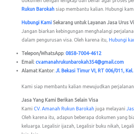
dokumen dengan lengkap dan benar agar proses peng
Rukun Barokah
siap membantu kalian. Hubungi kami
Hubungi Kami
Sekarang untuk Layanan Jasa Urus V
Jangan biarkan kebingungan menghalangi perjalanan 
dalam pengurusan visa. Oleh karena itu,
Hubungi ka
Telepon/WhatsApp
:
0858-7004-4612
Email
:
cv.amanahrukunbarokah354@gmail.com
Alamat Kantor
:
Jl. Bekasi Timur VI, RT 006/011, Kel
Kami siap membantu kalian mewujudkan perjalanan
Jasa Yang Kami Berikan Selain Visa
Kami
CV. Amanah Rukun Barokah
juga melayani
Jas
Oleh karena itu, adapun beberapa dokumen yang biasa ka
keluarga. Legalisir ijazah, Legalisir buku nikah, Leg