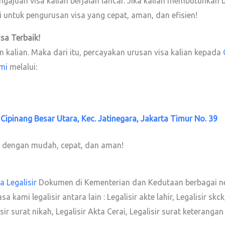
ajuan visa kalian berjalan lancar. Jika kalian membutuhkan
 untuk pengurusan visa yang cepat, aman, dan efisien!
isa
Terbaik!
kalian. Maka dari itu, percayakan urusan visa kalian kepada
mi
melalui:
. Cipinang Besar Utara, Kec. Jatinegara, Jakarta Timur No. 39
 dengan mudah, cepat, dan aman!
a Legalisir
Dokumen di Kementerian dan Kedutaan berbagai n
mi legalisir antara lain : Legalisir akte lahir, Legalisir skck, 
alisir surat nikah, Legalisir Akta Cerai, Legalisir surat keter