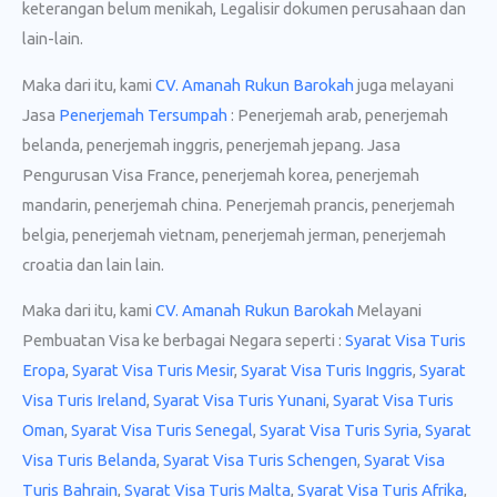
keterangan belum menikah, Legalisir dokumen perusahaan dan
lain-lain.
Maka dari itu, kami
CV. Amanah Rukun Barokah
juga melayani
Jasa
Penerjemah Tersumpah
: Penerjemah arab, penerjemah
belanda, penerjemah inggris, penerjemah jepang. Jasa
Pengurusan Visa France, penerjemah korea, penerjemah
mandarin, penerjemah china. Penerjemah prancis, penerjemah
belgia, penerjemah vietnam, penerjemah jerman, penerjemah
croatia dan lain lain.
Maka dari itu, kami
CV. Amanah Rukun Barokah
Melayani
Pembuatan Visa ke berbagai Negara seperti :
Syarat Visa Turis
Eropa
,
Syarat Visa Turis Mesir
,
Syarat Visa Turis Inggris
,
Syarat
Visa Turis Ireland
,
Syarat Visa Turis Yunani
,
Syarat Visa Turis
Oman
,
Syarat Visa Turis Senegal
,
Syarat Visa Turis Syria
,
Syarat
Visa Turis Belanda
,
Syarat Visa Turis Schengen
,
Syarat Visa
Turis Bahrain
,
Syarat Visa Turis Malta
,
Syarat Visa Turis Afrika
,