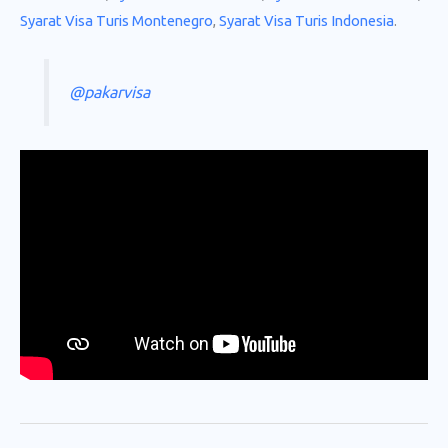
Syarat Visa Turis Montenegro
,
Syarat Visa Turis Indonesia
.
@pakarvisa