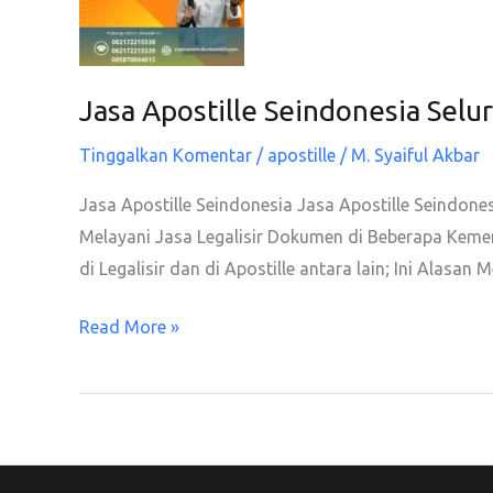
Jasa Apostille Seindonesia Selu
Tinggalkan Komentar
/
apostille
/
M. Syaiful Akbar
Jasa Apostille Seindonesia Jasa Apostille Seindone
Melayani Jasa Legalisir Dokumen di Beberapa Keme
di Legalisir dan di Apostille antara lain; Ini Ala
Jasa
Read More »
Apostille
Seindonesia
Seluruh
Wilayah
Nusantara