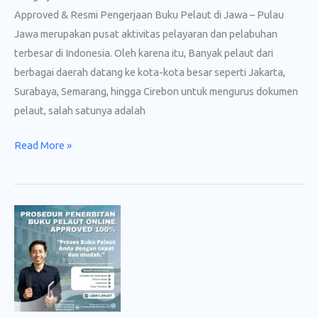
Approved & Resmi Pengerjaan Buku Pelaut di Jawa – Pulau
Jawa merupakan pusat aktivitas pelayaran dan pelabuhan
terbesar di Indonesia. Oleh karena itu, Banyak pelaut dari
berbagai daerah datang ke kota-kota besar seperti Jakarta,
Surabaya, Semarang, hingga Cirebon untuk mengurus dokumen
pelaut, salah satunya adalah
Pengerjaan
Read More »
Buku
Pelaut
di
Jawa
–
Jasa
Buku
Pelaut
100%