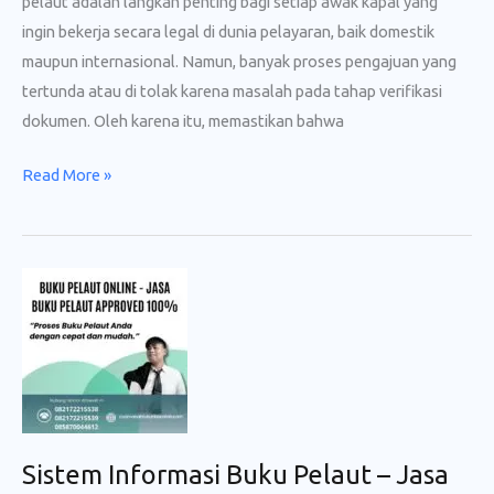
pelaut adalah langkah penting bagi setiap awak kapal yang
ingin bekerja secara legal di dunia pelayaran, baik domestik
maupun internasional. Namun, banyak proses pengajuan yang
tertunda atau di tolak karena masalah pada tahap verifikasi
dokumen. Oleh karena itu, memastikan bahwa
Verifikasi
Read More »
Dokumen
untuk
Buku
Pelaut
Approved
100%
Sistem Informasi Buku Pelaut – Jasa