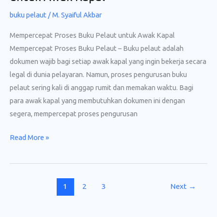
buku pelaut
/
M. Syaiful Akbar
Mempercepat Proses Buku Pelaut untuk Awak Kapal
Mempercepat Proses Buku Pelaut – Buku pelaut adalah
dokumen wajib bagi setiap awak kapal yang ingin bekerja secara
legal di dunia pelayaran. Namun, proses pengurusan buku
pelaut sering kali di anggap rumit dan memakan waktu. Bagi
para awak kapal yang membutuhkan dokumen ini dengan
segera, mempercepat proses pengurusan
Mempercepat
Read More »
Proses
Buku
Pelaut
1
2
3
Next
→
untuk
Awak
Kapal