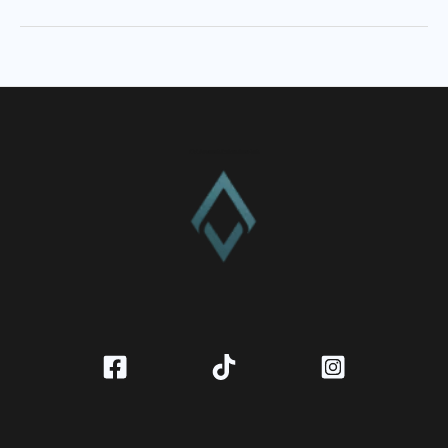
Ijazah
Asing
Layanan
Jasa
Dokumen
CV. Amanah Rukun Barokah
Penting