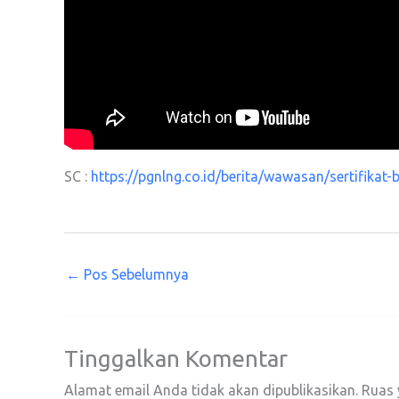
SC :
https://pgnlng.co.id/berita/wawasan/sertifikat-b
←
Pos Sebelumnya
Tinggalkan Komentar
Alamat email Anda tidak akan dipublikasikan.
Ruas 