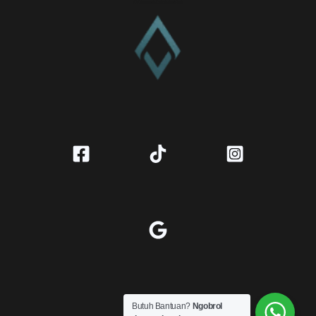
CV. Amanah Rukun Barokah
Butuh Bantuan?
Ngobrol