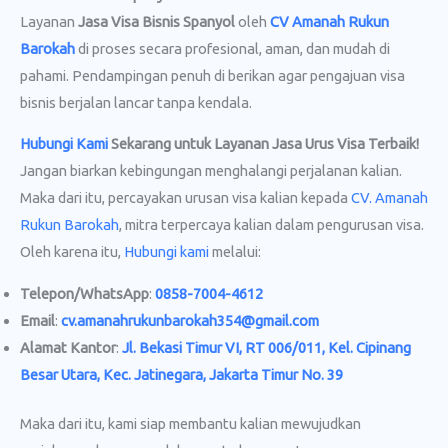
Layanan
Jasa Visa Bisnis Spanyol
oleh
CV Amanah Rukun
Barokah
di proses secara profesional, aman, dan mudah di
pahami. Pendampingan penuh di berikan agar pengajuan visa
bisnis berjalan lancar tanpa kendala.
Hubungi Kami
Sekarang untuk Layanan Jasa Urus Visa
Terbaik!
Jangan biarkan kebingungan menghalangi perjalanan kalian.
Maka dari itu, percayakan urusan visa kalian kepada
CV. Amanah
Rukun Barokah
, mitra terpercaya kalian dalam pengurusan visa.
Oleh karena itu,
Hubungi kami
melalui:
Telepon/WhatsApp
:
0858-7004-4612
Email
:
cv.amanahrukunbarokah354@gmail.com
Alamat Kantor
:
Jl. Bekasi Timur VI, RT 006/011, Kel. Cipinang
Besar Utara, Kec. Jatinegara, Jakarta Timur No. 39
Maka dari itu, kami siap membantu kalian mewujudkan