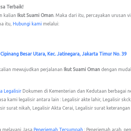
isa
Terbaik!
n kalian
Ikut Suami Oman
. Maka dari itu, percayakan urusan v
a itu,
Hubungi kami
melalui:
. Cipinang Besar Utara, Kec. Jatinegara, Jakarta Timur No. 39
alian mewujudkan perjalanan
Ikut Suami Oman
dengan mudah
a Legalisir
Dokumen di Kementerian dan Kedutaan berbagai n
mi legalisir antara lain : Legalisir akte lahir, Legalisir skck, 
alisir surat nikah, Legalisir Akta Cerai, Legalisir surat keter
a melayani Jasa
Penerjemah Tersumpah
: Penerjemah arab, pe