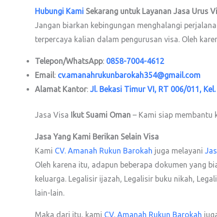
Hubungi Kami
Sekarang untuk Layanan Jasa Urus V
Jangan biarkan kebingungan menghalangi perjalana
terpercaya kalian dalam pengurusan visa. Oleh karen
Telepon/WhatsApp
:
0858-7004-4612
Email
:
cv.amanahrukunbarokah354@gmail.com
Alamat Kantor
:
Jl. Bekasi Timur VI, RT 006/011, Kel
Jasa Visa
Ikut Suami Oman
– Kami siap membantu k
Jasa Yang Kami Berikan Selain Visa
Kami
CV. Amanah Rukun Barokah
juga melayani
Jas
Oleh karena itu, adapun beberapa dokumen yang biasa ka
keluarga. Legalisir ijazah, Legalisir buku nikah, Leg
lain-lain.
Maka dari itu, kami
CV. Amanah Rukun Barokah
jug