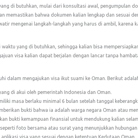
ng di butuhkan, mulai dari konsultasi awal, pengumpulan doku
kan memastikan bahwa dokumen kalian lengkap dan sesuai de
watir mengenai langkah-langkah yang harus di ambil, karena 
waktu yang di butuhkan, sehingga kalian bisa mempersiapkan
juan visa kalian dapat berjalan dengan lancar tanpa hambat
uhi dalam mengajukan visa ikut suami ke Oman. Berikut adalah
 yang di akui oleh pemerintah Indonesia dan Oman.
miliki masa berlaku minimal 6 bulan setelah tanggal keberangk
mberikan bukti bahwa ia adalah warga negara Oman atau memili
kkan bukti kemampuan finansial untuk mendukung kalian selam
i seperti foto bersama atau surat yang menunjukkan hubungan 
ir aplikasi visa yang sesuai dengan ketentuan Kedutaan Oman.