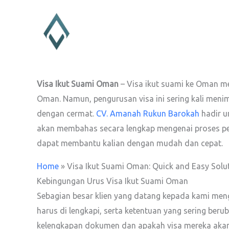
Lewati
ke
konten
Visa Ikut Suami Oman
– Visa ikut suami ke Oman me
Oman. Namun, pengurusan visa ini sering kali men
dengan cermat.
CV. Amanah Rukun Barokah
hadir u
akan membahas secara lengkap mengenai proses pen
dapat membantu kalian dengan mudah dan cepat.
Home
»
Visa Ikut Suami Oman: Quick and Easy Solut
Kebingungan Urus Visa Ikut Suami Oman
Sebagian besar klien yang datang kepada kami me
harus di lengkapi, serta ketentuan yang sering ber
kelengkapan dokumen dan apakah visa mereka akan 