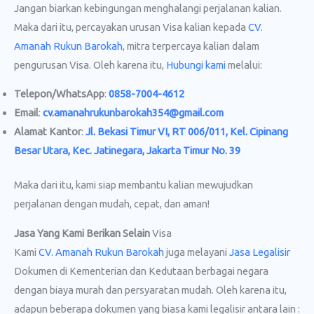
Jangan biarkan kebingungan menghalangi perjalanan kalian.
Maka dari itu, percayakan urusan Visa kalian kepada
CV.
Amanah Rukun Barokah
, mitra terpercaya kalian dalam
pengurusan Visa. Oleh karena itu,
Hubungi kami
melalui:
Telepon/WhatsApp
:
0858-7004-4612
Email
:
cv.amanahrukunbarokah354@gmail.com
Alamat Kantor
:
Jl. Bekasi Timur VI, RT 006/011, Kel. Cipinang
Besar Utara, Kec. Jatinegara, Jakarta Timur No. 39
Maka dari itu, kami siap membantu kalian mewujudkan
perjalanan dengan mudah, cepat, dan aman!
Jasa Yang Kami Berikan Selain
Visa
Kami
CV. Amanah Rukun Barokah
juga melayani
Jasa Legalisir
Dokumen di Kementerian dan Kedutaan berbagai negara
dengan biaya murah dan persyaratan mudah. Oleh karena itu,
adapun beberapa dokumen yang biasa kami legalisir antara lain :