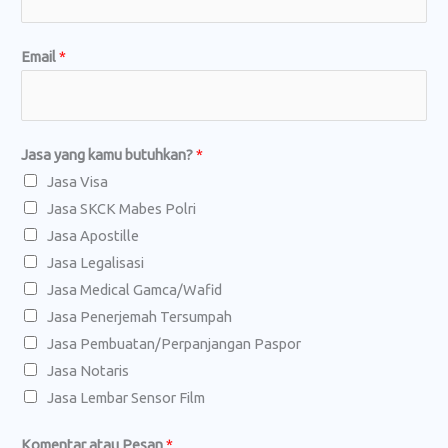
a
u
Email
*
y
a
n
g
Jasa yang kamu butuhkan?
*
k
Jasa Visa
a
Jasa SKCK Mabes Polri
m
Jasa Apostille
u
Jasa Legalisasi
Jasa Medical Gamca/Wafid
Jasa Penerjemah Tersumpah
Jasa Pembuatan/Perpanjangan Paspor
Jasa Notaris
Jasa Lembar Sensor Film
Komentar atau Pesan
*