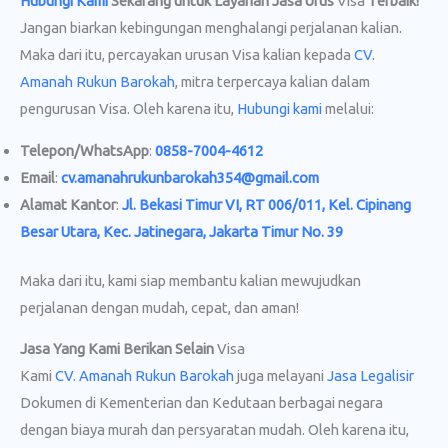
Hubungi Kami
Sekarang untuk Layanan Jasa Urus
Visa
Terbaik!
Jangan biarkan kebingungan menghalangi perjalanan kalian.
Maka dari itu, percayakan urusan Visa kalian kepada
CV.
Amanah Rukun Barokah
, mitra terpercaya kalian dalam
pengurusan Visa. Oleh karena itu,
Hubungi kami
melalui:
Telepon/WhatsApp
:
0858-7004-4612
Email
:
cv.amanahrukunbarokah354@gmail.com
Alamat Kantor
:
Jl. Bekasi Timur VI, RT 006/011, Kel. Cipinang
Besar Utara, Kec. Jatinegara, Jakarta Timur No. 39
Maka dari itu, kami siap membantu kalian mewujudkan
perjalanan dengan mudah, cepat, dan aman!
Jasa Yang Kami Berikan Selain
Visa
Kami
CV. Amanah Rukun Barokah
juga melayani
Jasa Legalisir
Dokumen di Kementerian dan Kedutaan berbagai negara
dengan biaya murah dan persyaratan mudah. Oleh karena itu,