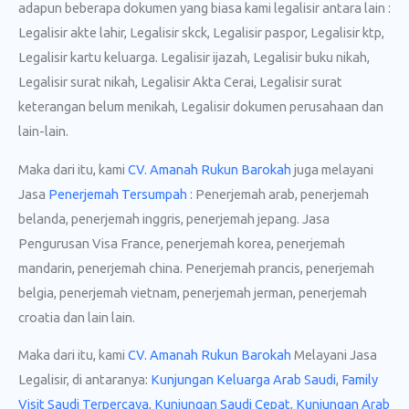
adapun beberapa dokumen yang biasa kami legalisir antara lain :
Legalisir akte lahir, Legalisir skck, Legalisir paspor, Legalisir ktp,
Legalisir kartu keluarga. Legalisir ijazah, Legalisir buku nikah,
Legalisir surat nikah, Legalisir Akta Cerai, Legalisir surat
keterangan belum menikah, Legalisir dokumen perusahaan dan
lain-lain.
Maka dari itu, kami
CV. Amanah Rukun Barokah
juga melayani
Jasa
Penerjemah Tersumpah
: Penerjemah arab, penerjemah
belanda, penerjemah inggris, penerjemah jepang. Jasa
Pengurusan Visa France, penerjemah korea, penerjemah
mandarin, penerjemah china. Penerjemah prancis, penerjemah
belgia, penerjemah vietnam, penerjemah jerman, penerjemah
croatia dan lain lain.
Maka dari itu, kami
CV. Amanah Rukun Barokah
Melayani Jasa
Legalisir, di antaranya:
Kunjungan Keluarga Arab Saudi
,
Family
Visit Saudi Terpercaya
,
Kunjungan Saudi Cepat
,
Kunjungan Arab