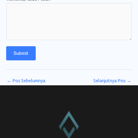
Submit
←
Pos Sebelumnya
Selanjutnya Pos
→
CV. Amanah Rukun Barokah