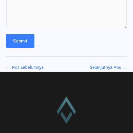
Submit
←
Pos Sebelumnya
Selanjutnya Pos
→
CV. Amanah Rukun Barokah