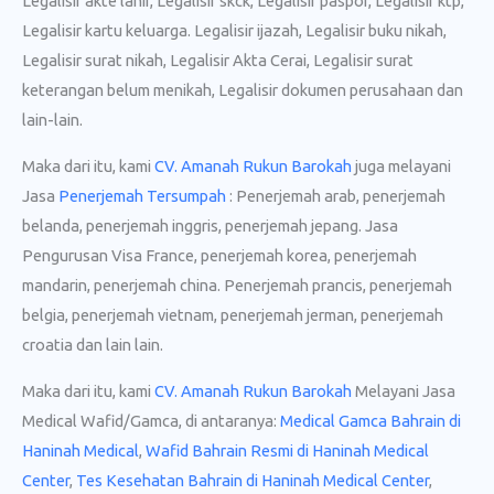
Legalisir akte lahir, Legalisir skck, Legalisir paspor, Legalisir ktp,
Legalisir kartu keluarga. Legalisir ijazah, Legalisir buku nikah,
Legalisir surat nikah, Legalisir Akta Cerai, Legalisir surat
keterangan belum menikah, Legalisir dokumen perusahaan dan
lain-lain.
Maka dari itu, kami
CV. Amanah Rukun Barokah
juga melayani
Jasa
Penerjemah Tersumpah
: Penerjemah arab, penerjemah
belanda, penerjemah inggris, penerjemah jepang. Jasa
Pengurusan Visa France, penerjemah korea, penerjemah
mandarin, penerjemah china. Penerjemah prancis, penerjemah
belgia, penerjemah vietnam, penerjemah jerman, penerjemah
croatia dan lain lain.
Maka dari itu, kami
CV. Amanah Rukun Barokah
Melayani Jasa
Medical Wafid/Gamca, di antaranya:
Medical Gamca Bahrain di
Haninah Medical
,
Wafid Bahrain Resmi di Haninah Medical
Center
,
Tes Kesehatan Bahrain di Haninah Medical Center
,