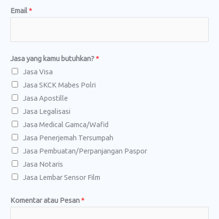
Email
*
k
a
p
K
Jasa yang kamu butuhkan?
*
o
Jasa Visa
m
Jasa SKCK Mabes Polri
e
Jasa Apostille
n
Jasa Legalisasi
t
Jasa Medical Gamca/Wafid
a
Jasa Penerjemah Tersumpah
r
Jasa Pembuatan/Perpanjangan Paspor
N
Jasa Notaris
a
Jasa Lembar Sensor Film
m
a
Komentar atau Pesan
*