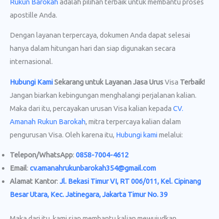
Rukun Barokah
adalah pilihan terbaik untuk membantu proses
apostille Anda.
Dengan layanan terpercaya, dokumen Anda dapat selesai
hanya dalam hitungan hari dan siap digunakan secara
internasional.
Hubungi Kami
Sekarang untuk Layanan Jasa Urus
Visa
Terbaik!
Jangan biarkan kebingungan menghalangi perjalanan kalian.
Maka dari itu, percayakan urusan Visa kalian kepada
CV.
Amanah Rukun Barokah
, mitra terpercaya kalian dalam
pengurusan Visa. Oleh karena itu,
Hubungi kami
melalui:
Telepon/WhatsApp
:
0858-7004-4612
Email
:
cv.amanahrukunbarokah354@gmail.com
Alamat Kantor
:
Jl. Bekasi Timur VI, RT 006/011, Kel. Cipinang
Besar Utara, Kec. Jatinegara, Jakarta Timur No. 39
Maka dari itu, kami siap membantu kalian mewujudkan