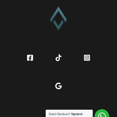
CV. Amanah Rukun Barokah
Butuh Bantuan?
Ngobrol