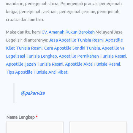
mandarin, penerjemah china. Penerjemah prancis, penerjemah
belgia, penerjemah vietnam, penerjemah jerman, penerjemah
croatia dan lain lain.
Maka dari itu, kami
CV. Amanah Rukun Barokah
Melayani Jasa
Legalisir, di antaranya:
Jasa Apostille Tunisia Resmi
,
Apostille
Kilat Tunisia Resmi
,
Cara Apostille Sendiri Tunisia
,
Apostille vs
Legalisasi Tunisia Lengkap
,
Apostille Pernikahan Tunisia Resmi
,
Apostille Ijazah Tunisia Resmi
,
Apostille Akta Tunisia Resmi
,
Tips Apostille Tunisia Anti Ribet
.
@pakarvisa
P
Nama Lengkap
*
e
s