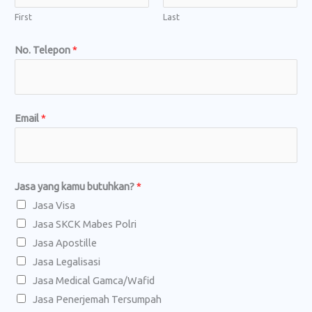
a
First
Last
n
No. Telepon
*
K
o
m
e
Email
*
n
t
a
r
Jasa yang kamu butuhkan?
*
N
Jasa Visa
o
Jasa SKCK Mabes Polri
.
Jasa Apostille
Jasa Legalisasi
Jasa Medical Gamca/Wafid
Jasa Penerjemah Tersumpah