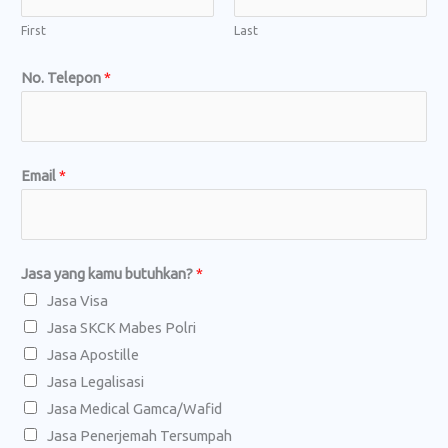
g
First
Last
k
No. Telepon
*
a
p
*
k
Email
*
a
m
u
Jasa yang kamu butuhkan?
*
Jasa Visa
Jasa SKCK Mabes Polri
Jasa Apostille
Jasa Legalisasi
Jasa Medical Gamca/Wafid
Jasa Penerjemah Tersumpah