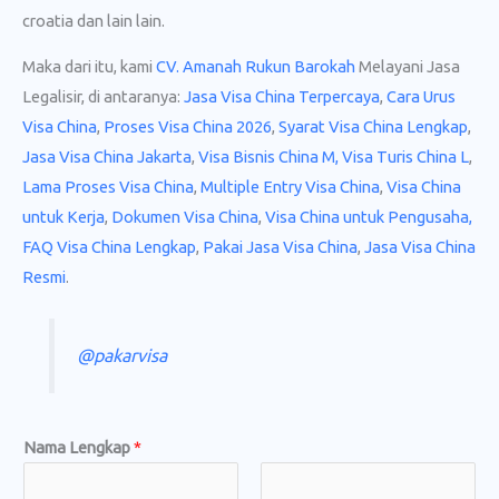
croatia dan lain lain.
Maka dari itu, kami
CV. Amanah Rukun Barokah
Melayani Jasa
Legalisir, di antaranya:
Jasa Visa China Terpercaya
,
Cara Urus
Visa China
,
Proses Visa China 2026
,
Syarat Visa China Lengkap
,
Jasa Visa China Jakarta
,
Visa Bisnis China M,
Visa Turis China L
,
Lama Proses Visa China
,
Multiple Entry Visa China
,
Visa China
untuk Kerja
,
Dokumen Visa China
,
Visa China untuk Pengusaha,
FAQ Visa China Lengkap
,
Pakai Jasa Visa China
,
Jasa Visa China
Resmi
.
@pakarvisa
L
Nama Lengkap
*
e
n