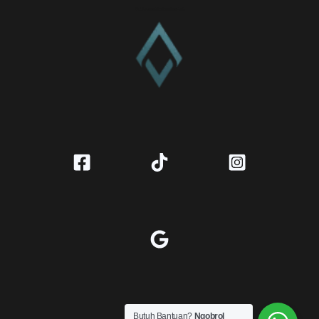
CV. Amanah Rukun Barokah
Butuh Bantuan?
Ngobrol