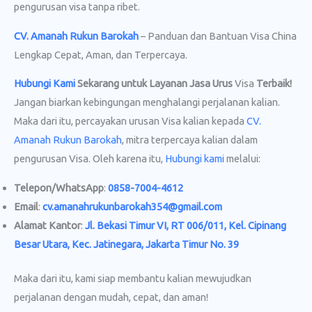
pengurusan visa tanpa ribet.
CV. Amanah Rukun Barokah
– Panduan dan Bantuan Visa China
Lengkap Cepat, Aman, dan Terpercaya.
Hubungi Kami
Sekarang untuk Layanan Jasa Urus
Visa
Terbaik!
Jangan biarkan kebingungan menghalangi perjalanan kalian.
Maka dari itu, percayakan urusan Visa kalian kepada
CV.
Amanah Rukun Barokah
, mitra terpercaya kalian dalam
pengurusan Visa. Oleh karena itu,
Hubungi kami
melalui:
Telepon/WhatsApp
:
0858-7004-4612
Email
:
cv.amanahrukunbarokah354@gmail.com
Alamat Kantor
:
Jl. Bekasi Timur VI, RT 006/011, Kel. Cipinang
Besar Utara, Kec. Jatinegara, Jakarta Timur No. 39
Maka dari itu, kami siap membantu kalian mewujudkan
perjalanan dengan mudah, cepat, dan aman!