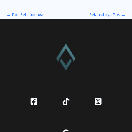
←
Pos Sebelumnya
Selanjutnya Pos
→
CV. Amanah Rukun Barokah