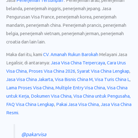
Jasa
Penerjemah Tersumpah
: Penerjemah arab, penerjemah
belanda, penerjemah inggris, penerjemah jepang. Jasa
Pengurusan Visa France, penerjemah korea, penerjemah
mandarin, penerjemah china. Penerjemah prancis, penerjemah
belgia, penerjemah vietnam, penerjemah jerman, penerjemah
croatia dan lain lain.
Maka dari itu, kami
CV. Amanah Rukun Barokah
Melayani Jasa
Legalisir, di antaranya:
Jasa Visa China Terpercaya
,
Cara Urus
Visa China
,
Proses Visa China 2026
,
Syarat Visa China Lengkap
,
Jasa Visa China Jakarta
,
Visa Bisnis China M,
Visa Turis China L
,
Lama Proses Visa China
,
Multiple Entry Visa China
,
Visa China
untuk Kerja
,
Dokumen Visa China
,
Visa China untuk Pengusaha,
FAQ Visa China Lengkap
,
Pakai Jasa Visa China
,
Jasa Visa China
Resmi
.
@pakarvisa