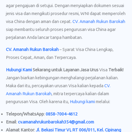
agar pengajuan di setujui. Dengan menyiapkan dokumen sesuai
jenis visa dan mengikuti prosedur resmi, WNI dapat memperoleh
visa China dengan aman dan cepat.
CV. Amanah Rukun Barokah
siap membantu seluruh proses pengurusan visa China agar
perjalanan Anda lancar tanpa hambatan.
CV. Amanah Rukun Barokah
– Syarat Visa China Lengkap,
Proses Cepat, Aman, dan Terpercaya.
Hubungi Kami
Sekarang untuk Layanan Jasa Urus
Visa
Terbaik!
Jangan biarkan kebingungan menghalangi perjalanan kalian.
Maka dari itu, percayakan urusan Visa kalian kepada
CV.
Amanah Rukun Barokah
, mitra terpercaya kalian dalam
pengurusan Visa. Oleh karena itu,
Hubungi kami
melalui:
Telepon/WhatsApp
:
0858-7004-4612
Email
:
cv.amanahrukunbarokah354@gmail.com
Alamat Kantor
:
Jl. Bekasi Timur VI, RT 006/011, Kel. Cipinang