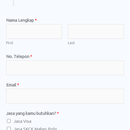
Nama Lengkap
*
First
Last
E
No. Telepon
*
m
a
i
Email
*
l
E
m
a
Jasa yang kamu butuhkan?
*
i
Jasa Visa
l
Jasa SKCK Mabes Polri