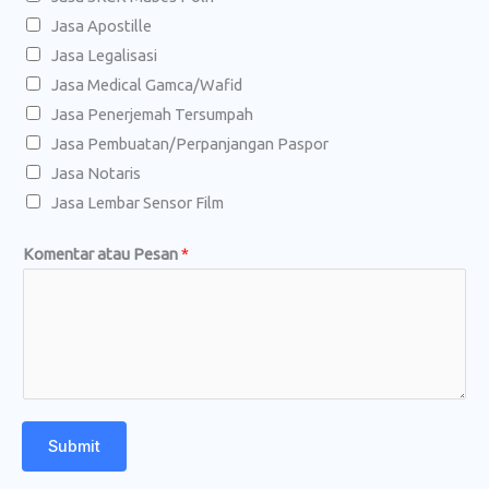
a
Jasa Apostille
t
Jasa Legalisasi
a
Jasa Medical Gamca/Wafid
u
Jasa Penerjemah Tersumpah
Jasa Pembuatan/Perpanjangan Paspor
Jasa Notaris
Jasa Lembar Sensor Film
Komentar atau Pesan
*
Submit