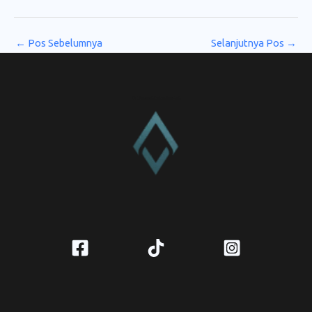
←
Pos Sebelumnya
Selanjutnya Pos
→
CV. Amanah Rukun Barokah