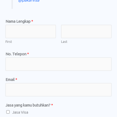
@pakarvisa
Nama Lengkap
*
First
Last
No. Telepon
*
Email
*
T
Jasa yang kamu butuhkan?
*
e
Jasa Visa
l