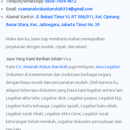
Telepon/WhatsApp
:
0858-7004-4612
Email
:
cv.amanahrukunbarokah354@gmail.com
Alamat Kantor
:
Jl. Bekasi Timur VI, RT 006/011, Kel. Cipinang
Besar Utara, Kec. Jatinegara, Jakarta Timur No. 39
Maka dari itu, kami siap membantu kalian mewujudkan
perjalanan dengan mudah, cepat, dan aman!
Jasa Yang Kami Berikan Selain
Visa
Kami
CV. Amanah Rukun Barokah
juga melayani
Jasa Legalisir
Dokumen di Kementerian dan Kedutaan berbagai negara
dengan biaya murah dan persyaratan mudah. Oleh karena itu,
adapun beberapa dokumen yang biasa kami legalisir antara lain :
Legalisir akte lahir, Legalisir skck, Legalisir paspor, Legalisir ktp,
Legalisir kartu keluarga. Legalisir ijazah, Legalisir buku nikah,
Legalisir surat nikah, Legalisir Akta Cerai, Legalisir surat
keterangan belum menikah, Legalisir dokumen perusahaan dan
lain-lain.