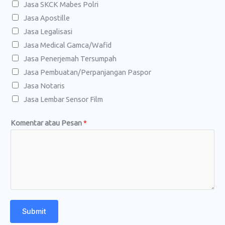
Jasa SKCK Mabes Polri
e
Jasa Apostille
p
Jasa Legalisasi
o
Jasa Medical Gamca/Wafid
n
Jasa Penerjemah Tersumpah
*
Jasa Pembuatan/Perpanjangan Paspor
K
Jasa Notaris
o
Jasa Lembar Sensor Film
m
e
Komentar atau Pesan
*
n
t
a
r
Submit