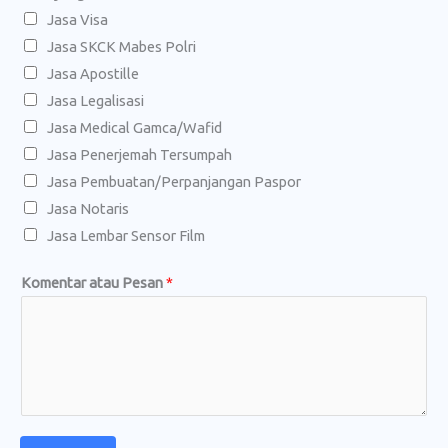
Jasa Visa
Jasa SKCK Mabes Polri
Jasa Apostille
Jasa Legalisasi
Jasa Medical Gamca/Wafid
Jasa Penerjemah Tersumpah
Jasa Pembuatan/Perpanjangan Paspor
Jasa Notaris
Jasa Lembar Sensor Film
L
Komentar atau Pesan
*
e
n
g
k
a
p