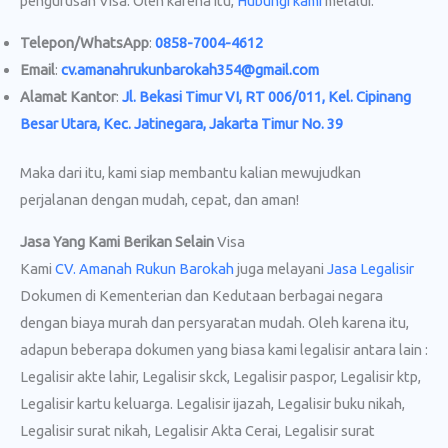
pengurusan Visa. Oleh karena itu,
Hubungi kami
melalui:
Telepon/WhatsApp
:
0858-7004-4612
Email
:
cv.amanahrukunbarokah354@gmail.com
Alamat Kantor
:
Jl. Bekasi Timur VI, RT 006/011, Kel. Cipinang
Besar Utara, Kec. Jatinegara, Jakarta Timur No. 39
Maka dari itu, kami siap membantu kalian mewujudkan
perjalanan dengan mudah, cepat, dan aman!
Jasa Yang Kami Berikan Selain
Visa
Kami
CV. Amanah Rukun Barokah
juga melayani
Jasa Legalisir
Dokumen di Kementerian dan Kedutaan berbagai negara
dengan biaya murah dan persyaratan mudah. Oleh karena itu,
adapun beberapa dokumen yang biasa kami legalisir antara lain :
Legalisir akte lahir, Legalisir skck, Legalisir paspor, Legalisir ktp,
Legalisir kartu keluarga. Legalisir ijazah, Legalisir buku nikah,
Legalisir surat nikah, Legalisir Akta Cerai, Legalisir surat