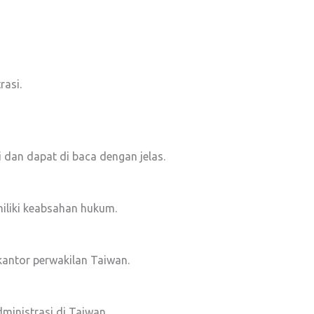
asi.
dan dapat di baca dengan jelas.
iliki keabsahan hukum.
 kantor perwakilan Taiwan.
ministrasi di Taiwan.