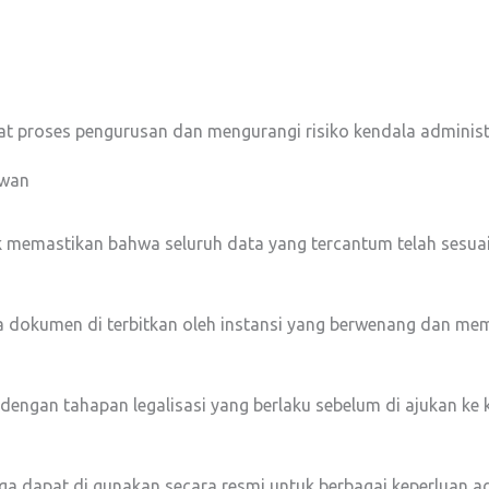
roses pengurusan dan mengurangi risiko kendala administr
iwan
emastikan bahwa seluruh data yang tercantum telah sesuai 
 dokumen di terbitkan oleh instansi yang berwenang dan mem
i dengan tahapan legalisasi yang berlaku sebelum di ajukan ke
 dapat di gunakan secara resmi untuk berbagai keperluan ad