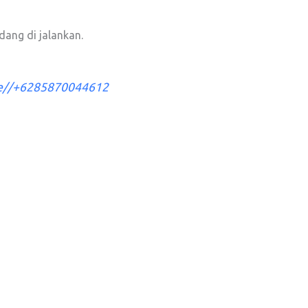
dang di jalankan.
me//+6285870044612