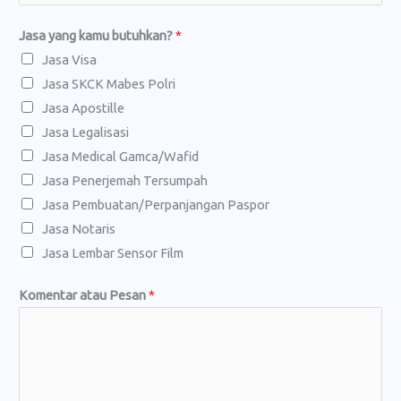
Jasa yang kamu butuhkan?
*
Jasa Visa
Jasa SKCK Mabes Polri
Jasa Apostille
Jasa Legalisasi
Jasa Medical Gamca/Wafid
Jasa Penerjemah Tersumpah
Jasa Pembuatan/Perpanjangan Paspor
Jasa Notaris
Jasa Lembar Sensor Film
b
Komentar atau Pesan
*
u
t
u
h