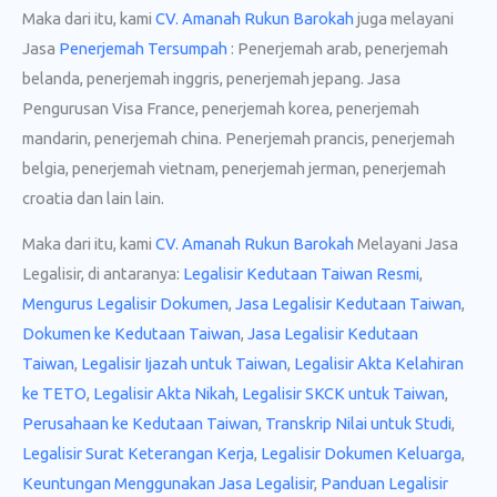
Maka dari itu, kami
CV. Amanah Rukun Barokah
juga melayani
Jasa
Penerjemah Tersumpah
: Penerjemah arab, penerjemah
belanda, penerjemah inggris, penerjemah jepang. Jasa
Pengurusan Visa France, penerjemah korea, penerjemah
mandarin, penerjemah china. Penerjemah prancis, penerjemah
belgia, penerjemah vietnam, penerjemah jerman, penerjemah
croatia dan lain lain.
Maka dari itu, kami
CV. Amanah Rukun Barokah
Melayani Jasa
Legalisir, di antaranya:
Legalisir Kedutaan Taiwan Resmi
,
Mengurus Legalisir Dokumen
,
Jasa Legalisir Kedutaan Taiwan
,
Dokumen ke Kedutaan Taiwan
,
Jasa Legalisir Kedutaan
Taiwan
,
Legalisir Ijazah untuk Taiwan
,
Legalisir Akta Kelahiran
ke TETO
,
Legalisir Akta Nikah
,
Legalisir SKCK untuk Taiwan
,
Perusahaan ke Kedutaan Taiwan
,
Transkrip Nilai untuk Studi
,
Legalisir Surat Keterangan Kerja
,
Legalisir Dokumen Keluarga
,
Keuntungan Menggunakan Jasa Legalisir
,
Panduan Legalisir