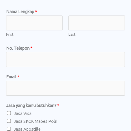
b
Nama Lengkap
*
u
t
u
First
Last
h
No. Telepon
*
k
a
n
?
Email
*
k
a
m
u
Jasa yang kamu butuhkan?
*
y
Jasa Visa
a
Jasa SKCK Mabes Polri
n
Jasa Apostille