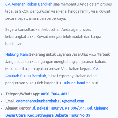
CV. Amanah Rukun Barokah
siap membantu Anda dalam proses
legalisir SKCK, pengurusan visa kerja, hingga family visa Kuwait
secara cepat, aman, dan terpercaya.
Segera konsultasikan kebutuhan Anda agar proses
keberangkatan ke Kuwait menjadi lebih mudah dan tanpa
hambatan.
Hubungi Kami
Sekarang untuk Layanan Jasa Urus
Visa
Terbaik!
Jangan biarkan kebingungan menghalangi perjalanan kalian.
Maka dari itu, percayakan urusan Visa kalian kepada
CV.
Amanah Rukun Barokah
, mitra terpercaya kalian dalam
pengurusan Visa. Oleh karena itu,
Hubungi kami
melalui:
Telepon/WhatsApp
:
0858-7004-4612
Email
:
cv.amanahrukunbarokah354@gmail.com
Alamat Kantor
:
Jl. Bekasi Timur VI, RT 006/011, Kel. Cipinang
Besar Utara, Kec. Jatinegara, Jakarta Timur No. 39