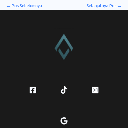
←
Pos Sebelumnya
Selanjutnya Pos
→
CV. Amanah Rukun Barokah