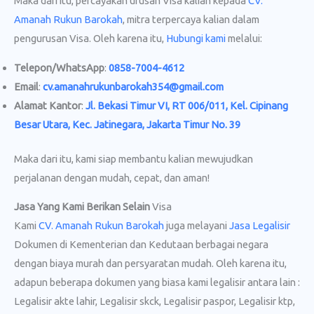
Maka dari itu, percayakan urusan Visa kalian kepada
CV.
Amanah Rukun Barokah
, mitra terpercaya kalian dalam
pengurusan Visa. Oleh karena itu,
Hubungi kami
melalui:
Telepon/WhatsApp
:
0858-7004-4612
Email
:
cv.amanahrukunbarokah354@gmail.com
Alamat Kantor
:
Jl. Bekasi Timur VI, RT 006/011, Kel. Cipinang
Besar Utara, Kec. Jatinegara, Jakarta Timur No. 39
Maka dari itu, kami siap membantu kalian mewujudkan
perjalanan dengan mudah, cepat, dan aman!
Jasa Yang Kami Berikan Selain
Visa
Kami
CV. Amanah Rukun Barokah
juga melayani
Jasa Legalisir
Dokumen di Kementerian dan Kedutaan berbagai negara
dengan biaya murah dan persyaratan mudah. Oleh karena itu,
adapun beberapa dokumen yang biasa kami legalisir antara lain :
Legalisir akte lahir, Legalisir skck, Legalisir paspor, Legalisir ktp,