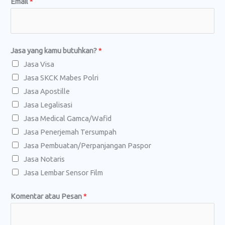
Email
*
L
Jasa yang kamu butuhkan?
*
e
Jasa Visa
n
Jasa SKCK Mabes Polri
g
Jasa Apostille
k
Jasa Legalisasi
a
Jasa Medical Gamca/Wafid
p
Jasa Penerjemah Tersumpah
N
Jasa Pembuatan/Perpanjangan Paspor
a
Jasa Notaris
m
Jasa Lembar Sensor Film
a
K
Komentar atau Pesan
*
o
m