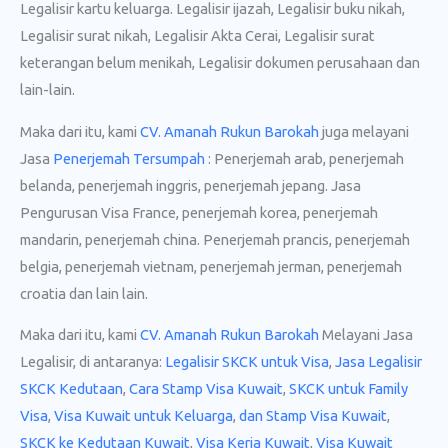
Legalisir kartu keluarga. Legalisir ijazah, Legalisir buku nikah,
Legalisir surat nikah, Legalisir Akta Cerai, Legalisir surat
keterangan belum menikah, Legalisir dokumen perusahaan dan
lain-lain.
Maka dari itu, kami
CV. Amanah Rukun Barokah
juga melayani
Jasa
Penerjemah Tersumpah
: Penerjemah arab, penerjemah
belanda, penerjemah inggris, penerjemah jepang. Jasa
Pengurusan Visa France, penerjemah korea, penerjemah
mandarin, penerjemah china. Penerjemah prancis, penerjemah
belgia, penerjemah vietnam, penerjemah jerman, penerjemah
croatia dan lain lain.
Maka dari itu, kami
CV. Amanah Rukun Barokah
Melayani Jasa
Legalisir, di antaranya:
Legalisir SKCK untuk Visa
,
Jasa Legalisir
SKCK Kedutaan
,
Cara Stamp Visa Kuwait
,
SKCK untuk Family
Visa
,
Visa Kuwait untuk Keluarga
,
dan Stamp Visa Kuwait
,
SKCK ke Kedutaan Kuwait
,
Visa Kerja Kuwait
,
Visa Kuwait