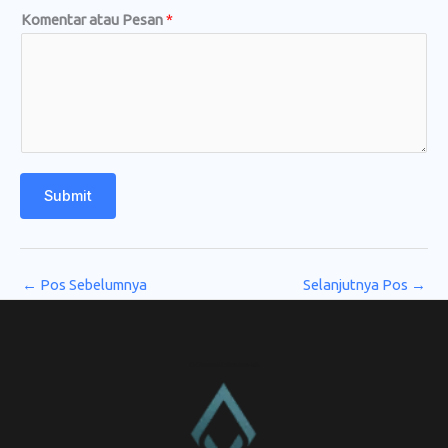
Komentar atau Pesan
*
Submit
←
Pos Sebelumnya
Selanjutnya Pos
→
CV. Amanah Rukun Barokah