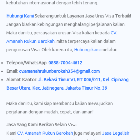
kebutuhan internasional dengan lebih tenang.
Hubungi Kami
Sekarang untuk Layanan Jasa Urus
Visa
Terbaik!
Jangan biarkan kebingungan menghalangi perjalanan kalian.
Maka dari itu, percayakan urusan Visa kalian kepada
CV.
Amanah Rukun Barokah
, mitra terpercaya kalian dalam
pengurusan Visa. Oleh karena itu,
Hubungi kami
melalui:
Telepon/WhatsApp
:
0858-7004-4612
Email
:
cv.amanahrukunbarokah354@gmail.com
Alamat Kantor
:
Jl. Bekasi Timur VI, RT 006/011, Kel. Cipinang
Besar Utara, Kec. Jatinegara, Jakarta Timur No. 39
Maka dari itu, kami siap membantu kalian mewujudkan
perjalanan dengan mudah, cepat, dan aman!
Jasa Yang Kami Berikan Selain
Visa
Kami
CV. Amanah Rukun Barokah
juga melayani
Jasa Legalisir