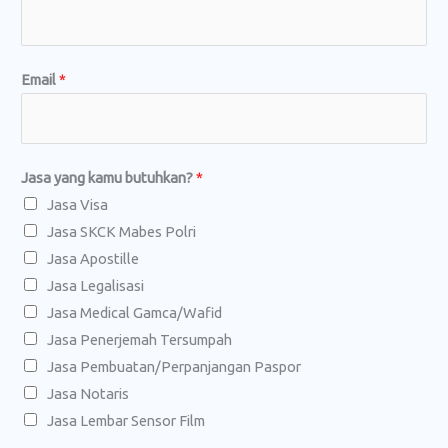
Email
*
J
Jasa yang kamu butuhkan?
*
a
Jasa Visa
s
Jasa SKCK Mabes Polri
a
Jasa Apostille
a
Jasa Legalisasi
t
Jasa Medical Gamca/Wafid
a
Jasa Penerjemah Tersumpah
u
Jasa Pembuatan/Perpanjangan Paspor
*
Jasa Notaris
Jasa Lembar Sensor Film