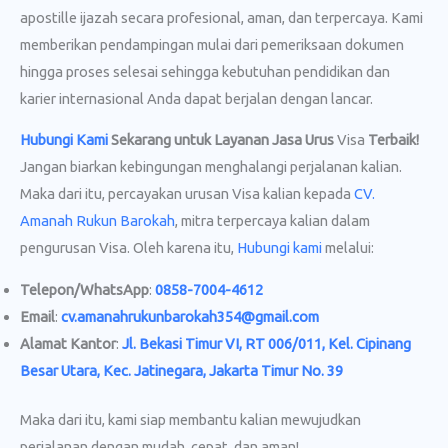
apostille ijazah secara profesional, aman, dan terpercaya. Kami
memberikan pendampingan mulai dari pemeriksaan dokumen
hingga proses selesai sehingga kebutuhan pendidikan dan
karier internasional Anda dapat berjalan dengan lancar.
Hubungi Kami
Sekarang untuk Layanan Jasa Urus
Visa
Terbaik!
Jangan biarkan kebingungan menghalangi perjalanan kalian.
Maka dari itu, percayakan urusan Visa kalian kepada
CV.
Amanah Rukun Barokah
, mitra terpercaya kalian dalam
pengurusan Visa. Oleh karena itu,
Hubungi kami
melalui:
Telepon/WhatsApp
:
0858-7004-4612
Email
:
cv.amanahrukunbarokah354@gmail.com
Alamat Kantor
:
Jl. Bekasi Timur VI, RT 006/011, Kel. Cipinang
Besar Utara, Kec. Jatinegara, Jakarta Timur No. 39
Maka dari itu, kami siap membantu kalian mewujudkan
perjalanan dengan mudah, cepat, dan aman!