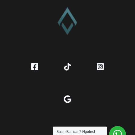
CV. Amanah Rukun Barokah
Butuh Bantuan?
Ngobrol