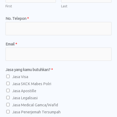
First
Last
No. Telepon
*
Email
*
N
Jasa yang kamu butuhkan?
*
o
Jasa Visa
.
Jasa SKCK Mabes Polri
L
Jasa Apostille
e
Jasa Legalisasi
n
Jasa Medical Gamca/Wafid
g
Jasa Penerjemah Tersumpah
k