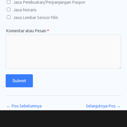
Jasa Pembuatan/Perpanjangan Paspor
a
Jasa Notaris
p
Jasa Lembar Sensor Film
*
Komentar atau Pesan
*
Submit
←
Pos Sebelumnya
Selanjutnya Pos
→