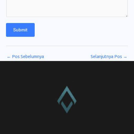
Submit
←
Pos Sebelumnya
Selanjutnya Pos
→
CV. Amanah Rukun Barokah