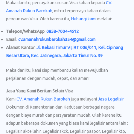
Maka dari itu, percayakan urusan Visa kalian kepada
CV.
Amanah Rukun Barokah
, mitra terpercaya kalian dalam
pengurusan Visa. Oleh karena itu,
Hubungi kami
melalui:
Telepon/WhatsApp
:
0858-7004-4612
Email
:
cv.amanahrukunbarokah354@gmail.com
Alamat Kantor
:
Jl. Bekasi Timur VI, RT 006/011, Kel. Cipinang
Besar Utara, Kec. Jatinegara, Jakarta Timur No. 39
Maka dari itu, kami siap membantu kalian mewujudkan
perjalanan dengan mudah, cepat, dan aman!
Jasa Yang Kami Berikan Selain
Visa
Kami
CV. Amanah Rukun Barokah
juga melayani
Jasa Legalisir
Dokumen di Kementerian dan Kedutaan berbagai negara
dengan biaya murah dan persyaratan mudah. Oleh karena itu,
adapun beberapa dokumen yang biasa kami legalisir antara lain :
Legalisir akte lahir, Legalisir skck, Legalisir paspor, Legalisir ktp,